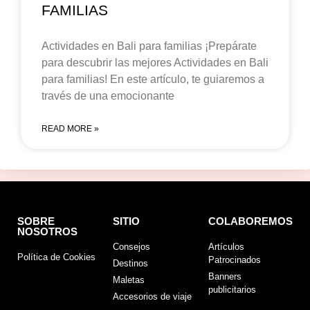
FAMILIAS
Actividades en Bali para familias ¡Prepárate
para descubrir las mejores Actividades en Bali
para familias! En este artículo, te guiaremos a
través de una emocionante
READ MORE »
SOBRE
SITIO
COLABOREMOS
NOSOTROS
Consejos
Artículos
Política de Cookies
Patrocinados
Destinos
Banners
Maletas
publicitarios
Accesorios de viaje