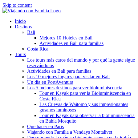
Skip to content
Inicio
Destinos
Bali
Mejores 10 Hoteles en Bali
Actividades en Bali para familias
Costa Rica
Tours
Los tours más caros del mundo y por qué la gente sigue
reservándolos
Actividades en Bali para familias
Los 10 mejores lugares para visitar en Bali
Un día en PortAventura
Los 5 mejores destinos para ver bioluminiscencia
Tour en Kayak para ver la Bioluminiscencia en
Costa Rica
Las Cuevas de Waitomo y sus impresionantes
gusanos luminosos
Tour en Kayak para observar la bioluminiscencia
en Bahía Mosquito
Que hacer en Paris
Viajando con Familia a Vendays Montalivet
Descubriendo la mágica bioluminiscencia en la Bahía