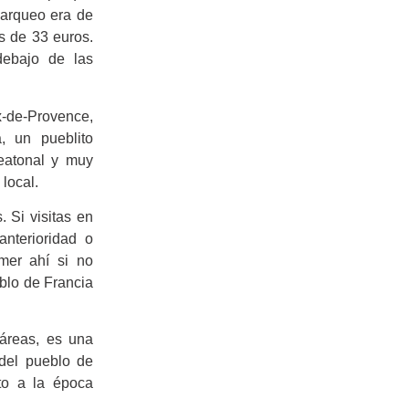
parqueo era de
s de 33 euros.
debajo de las
x-de-Provence,
 un pueblito
peatonal y muy
 local.
 Si visitas en
nterioridad o
mer ahí si no
eblo de Francia
táreas, es una
 del pueblo de
ato a la época