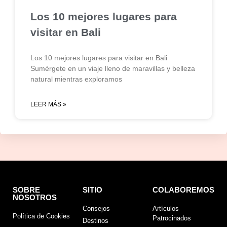
Los 10 mejores lugares para
visitar en Bali
Los 10 mejores lugares para visitar en Bali
Sumérgete en un viaje lleno de maravillas y belleza
natural mientras exploramos
LEER MÁS »
SOBRE
SITIO
COLABOREMOS
NOSOTROS
Consejos
Artículos
Política de Cookies
Patrocinados
Destinos